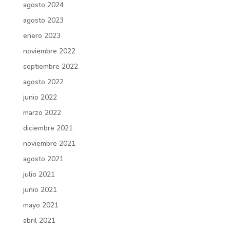
agosto 2024
agosto 2023
enero 2023
noviembre 2022
septiembre 2022
agosto 2022
junio 2022
marzo 2022
diciembre 2021
noviembre 2021
agosto 2021
julio 2021
junio 2021
mayo 2021
abril 2021