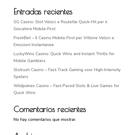
Entradas recientes
SG Casino: Slot Veloci e Roulette Quick‑Hit per il
Giocatore Mobile‑First
FreshBet – Il Casino Mobile‑First per Vittorie Veloci e
Emozioni Instantanee
LuckyWins Casino: Quick Wins and Instant Thrills for
Mobile Gamblers
Slotrush Casino – Fast‑Track Gaming voor High‑Intensity
Spelers
Wildpokies Casino – Fast‑Paced Slots & Live Games for
Quick Wins
Comentarios recientes
No hay comentarios que mostrar.