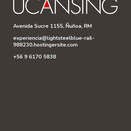
Avenida Sucre 1155, Ñuñoa, RM
experiencia@lightsteelblue-rail-
988230.hostingersite.com
+56 9 6170 5838