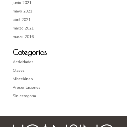
junio 2021
mayo 2021
abril 2021
marzo 2021
marzo 2016
Categorías
Actividades
Clases
Misceláneo
Presentaciones
Sin categoría