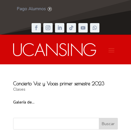
Pago Alumnos
Concierto Voz y Voces primer semestre 2023
Clases
Galería de...
Buscar