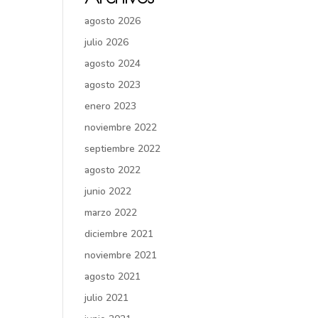
agosto 2026
julio 2026
agosto 2024
agosto 2023
enero 2023
noviembre 2022
septiembre 2022
agosto 2022
junio 2022
marzo 2022
diciembre 2021
noviembre 2021
agosto 2021
julio 2021