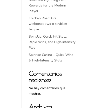
Rewards for the Modern
Player
Chicken Road: Gra
wieloosobowa o szybkim
tempie
SpinsUp: Quick‑Hit Slots,
Rapid Wins, and High‑Intensity
Play
Spinrise Casino – Quick Wins
& High‑Intensity Slots
Comentarios
recientes
No hay comentarios que
mostrar.
Archivos