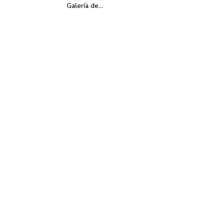
Galería de...