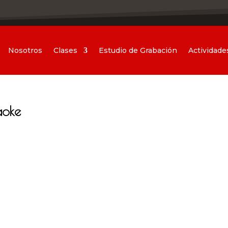
Nosotros
Clases
Estudio de Grabación
Actividade
aoke