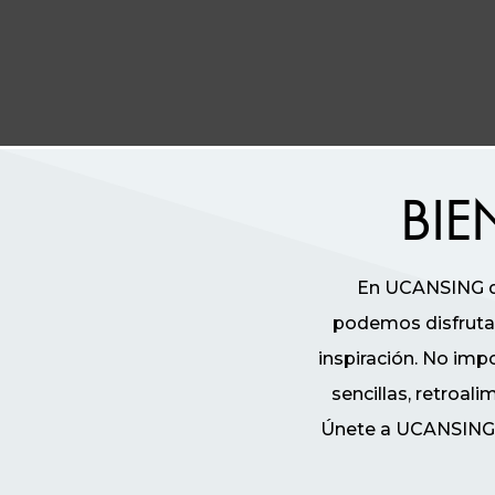
BIE
O
En UCANSING qu
Cialis
podemos disfrutar
é
inspiración. No impo
um
sencillas, retroa
tratamento
Únete a UCANSING y 
para