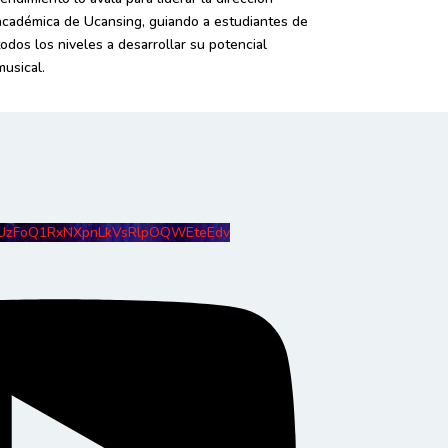
académica de Ucansing, guiando a estudiantes de
todos los niveles a desarrollar su potencial
musical.
zFoQ1RxNXpnLkVsRlpOQWEteEdv