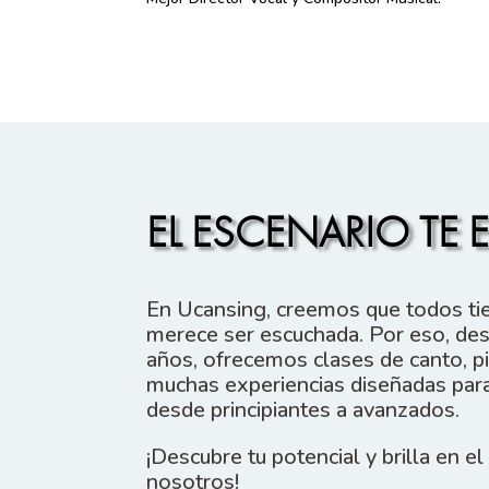
manter
um
pênis
duro
e
ereto,
EL ESCENARIO TE 
adequado
para
a
En Ucansing, creemos que todos ti
atividade
merece ser escuchada. Por eso, de
sexual.
años, ofrecemos clases de canto, pi
muchas experiencias diseñadas para
Foi
desde principiantes a avanzados.
demonstrado
¡Descubre tu potencial y brilla en e
que
nosotros!