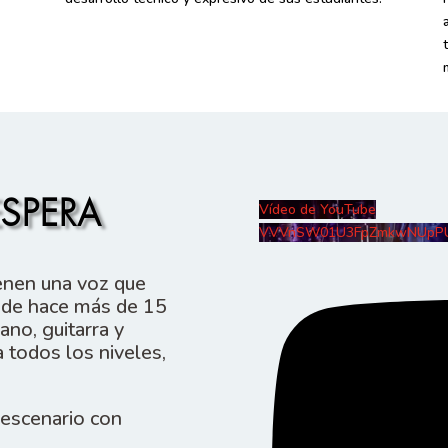
ESPERA
Vídeo de YouTube
VVVnSW01U3FpZmkwNUpPU
enen una voz que
sde hace más de 15
ano, guitarra y
 todos los niveles,
l escenario con