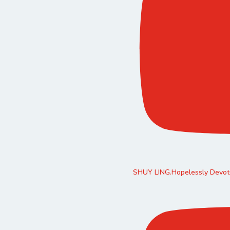
SHUY LING.Hopelessly Devote