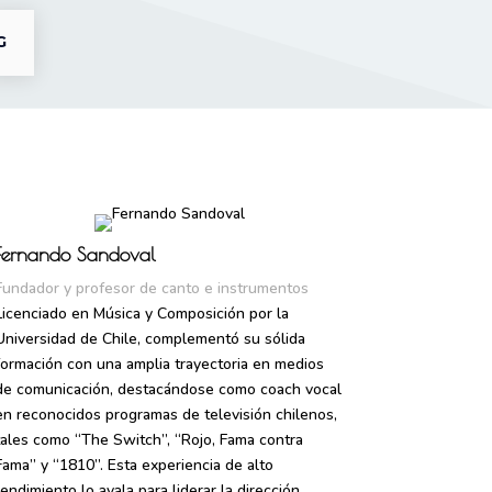
G
Fernando Sandoval
Fundador y profesor de canto e instrumentos
Licenciado en Música y Composición por la
Universidad de Chile, complementó su sólida
formación con una amplia trayectoria en medios
de comunicación, destacándose como coach vocal
en reconocidos programas de televisión chilenos,
tales como “The Switch”, “Rojo, Fama contra
Fama” y “1810”. Esta experiencia de alto
rendimiento lo avala para liderar la dirección