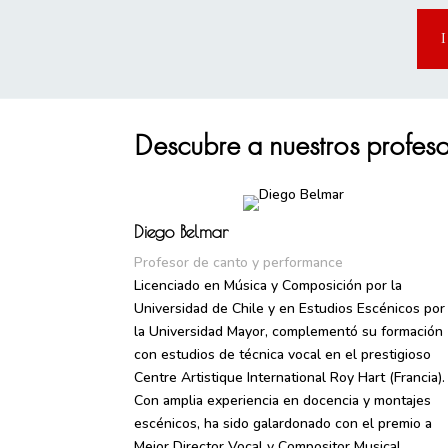
homens
com
disfunção
erétil.
Isso
Descubre a nuestros profes
ocorre
quando
um
Diego Belmar
homem
Profesor de canto y performance
Licenciado en Música y Composición por la
é
Universidad de Chile y en Estudios Escénicos por
incapaz
la Universidad Mayor, complementó su formación
con estudios de técnica vocal en el prestigioso
de
Centre Artistique International Roy Hart (Francia).
obter
Con amplia experiencia en docencia y montajes
ou
escénicos, ha sido galardonado con el premio a
Mejor Director Vocal y Compositor Musical.